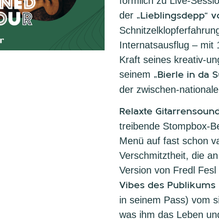
förmlich zu Live-Sess
der
„Lieblingsdepp“ 
Schnitzelklopferfahrun
Internatsausflug – mit
Kraft seines kreativ-
seinem
„Bierle in da 
der zwischen-national
Relaxte Gitarrensoun
treibende Stompbox-Be
Menü auf fast schon va
Verschmitztheit, die a
Version von Fredl Fesl
Vibes des Publikums
in seinem Pass) vom si
was ihm das Leben und