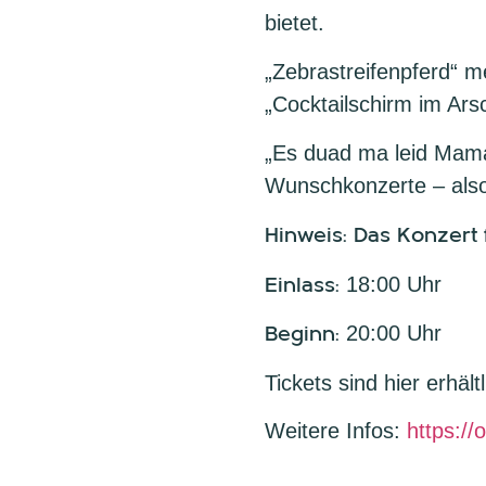
bietet.
„Zebrastreifenpferd“ m
„Cocktailschirm im Ars
„Es duad ma leid Mama
Wunschkonzerte – als
Hinweis: Das Konzert f
Einlass:
18:00 Uhr
Beginn:
20:00 Uhr
Tickets sind hier erhält
Weitere Infos:
https:/