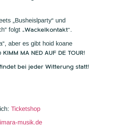
eets „Busheislparty“ und
ch“ folgt
„Wackelkontakt“
.
“, aber es gibt hoid koane
o
KIMM MA NED AUF DE TOUR!
indet bei jeder Witterung statt!
lich:
Ticketshop
/oimara-musik.de