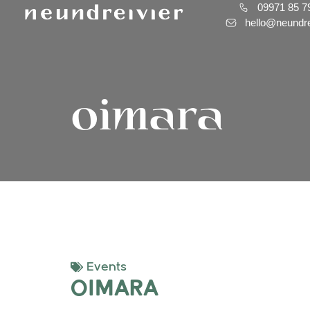
09971 85 7
hello@neundre
oimara
Events
Oimara