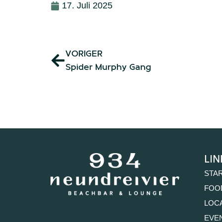
17. Juli 2025
VORIGER
Spider Murphy Gang
lin
STA
FOO
LOC
EVE