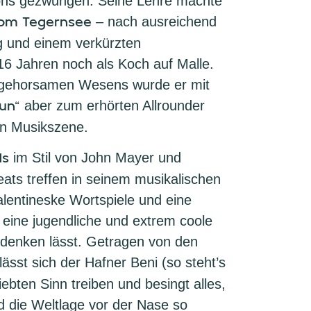
ions gezwungen. Seine Lehre machte
vom Tegernsee
– nach ausreichend
g und einem verkürzten
 16 Jahren noch als Koch auf Malle.
ungehorsamen Wesens wurde er mit
Sun“
aber zum erhörten Allrounder
en Musikszene.
ds
im Stil von John Mayer und
ats treffen in seinem musikalischen
lentineske Wortspiele und eine
n eine jugendliche und extrem coole
 denken lässt. Getragen von den
lässt sich der Hafner Beni (so steht’s
ebten Sinn treiben und besingt alles,
 die Weltlage vor der Nase so