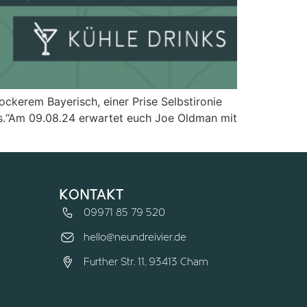
ckerem Bayerisch, einer Prise Selbstironie
s.“Am 09.08.24 erwartet euch Joe Oldman mit
kontakt
09971 85 79 520
hello@neundreivier.de
Further Str. 11, 93413 Cham