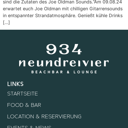
sind die Zutaten des Joe Oldman Sounds.“Am 09.08.24
erwartet euch Joe Oldman mit chilligen Gitarrensounds
in entspannter Strandatmosphäre. Genießt kühle Drinks
[…]
links
STARTSEITE
FOOD & BAR
LOCATION & RESERVIERUNG
EVENTS & NEWS